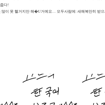
 줍다!
ing 많이 못 핼거지만 해�U거예요… 모두사람에: 새해복만히 받으세